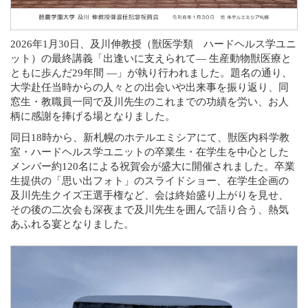
2026年1月30日、及川伸教授（獣医学類 ハードヘルス学ユニ
ット）の最終講義「出逢いに支えられて— 生産動物獣医療と
ともに歩んだ29年間 ―」が執り行われました。題名の通り、
大学赴任当時からの人々との出会いや出来事を振り返り、同
窓生・教職員一同で及川先生のこれまでの功績を労い、お人
柄に感謝を捧げる場となりました。
同日18時から、新札幌のホテルエミシアにて、獣医内科学教
室・ハードヘルス学ユニットの卒業生・在学生を中心とした
メンバー約120名による祝賀会が盛大に開催されました。卒業
生提供の「思い出フォト」のスライドショー、在学生企画の
及川先生クイズ王選手権など、会は終始盛り上がりを見せ、
その後の二次会も深夜まで及川先生を囲んで語り合う、熱気
あふれる宴となりました。