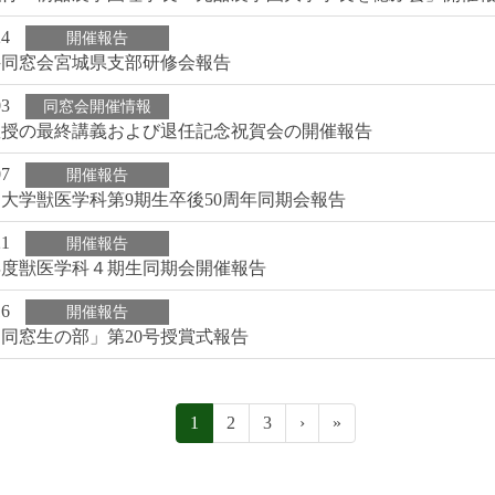
24
開催報告
科同窓会宮城県支部研修会報告
03
同窓会開催情報
教授の最終講義および退任記念祝賀会の開催報告
07
開催報告
大学獣医学科第9期生卒後50周年同期会報告
21
開催報告
年度獣医学科４期生同期会開催報告
16
開催報告
同窓生の部」第20号授賞式報告
1
2
3
›
»