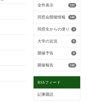
全件表示
235
同窓会開催情報
146
同窓生からの便り
4
大学の近況
9
開催予告
9
開催報告
136
RSSフィード
記事購読