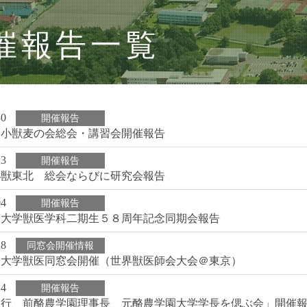
催報告一覧
30
開催報告
酪小獣麦の会総会・講習会開催報告
23
開催報告
酪小獣東北 総会ならびに研究会報告
04
開催報告
園大学獣医学科二期生５８周年記念同期会報告
28
同窓会開催情報
園大学獣医同窓会開催（世界獣医師会大会＠東京）
24
開催報告
弘行 前酪農学園理事長 元酪農学園大学学長を偲ぶ会」開催